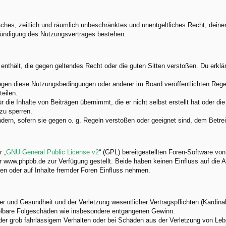
nfaches, zeitlich und räumlich unbeschränktes und unentgeltliches Recht, dei
Kündigung des Nutzungsvertrages bestehen.
e enthält, die gegen geltendes Recht oder die guten Sitten verstoßen. Du erkl
egen diese Nutzungsbedingungen oder anderer im Board veröffentlichten Rege
eilen.
 die Inhalte von Beiträgen übernimmt, die er nicht selbst erstellt hat oder d
zu sperren.
ndern, sofern sie gegen o. g. Regeln verstoßen oder geeignet sind, dem Betr
 „
GNU General Public License v2
“ (GPL) bereitgestellten Foren-Software v
www.phpbb.de zur Verfügung gestellt. Beide haben keinen Einfluss auf die A
en oder auf Inhalte fremder Foren Einfluss nehmen.
 und Gesundheit und der Verletzung wesentlicher Vertragspflichten (Kardinalp
ittelbare Folgeschäden wie insbesondere entgangenen Gewinn.
der grob fahrlässigem Verhalten oder bei Schäden aus der Verletzung von Leb