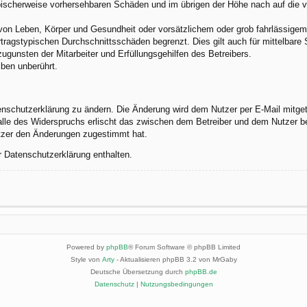
 typischerweise vorhersehbaren Schäden und im übrigen der Höhe nach auf die 
von Leben, Körper und Gesundheit oder vorsätzlichem oder grob fahrlässigem 
tragstypischen Durchschnittsschäden begrenzt. Dies gilt auch für mittelbar
gunsten der Mitarbeiter und Erfüllungsgehilfen des Betreibers.
ben unberührt.
enschutzerklärung zu ändern. Die Änderung wird dem Nutzer per E-Mail mitgete
alle des Widerspruchs erlischt das zwischen dem Betreiber und dem Nutzer be
utzer den Änderungen zugestimmt hat.
r Datenschutzerklärung enthalten.
Powered by
phpBB
® Forum Software © phpBB Limited
Style von
Arty
- Aktualisieren phpBB 3.2 von MrGaby
Deutsche Übersetzung durch
phpBB.de
Datenschutz
|
Nutzungsbedingungen