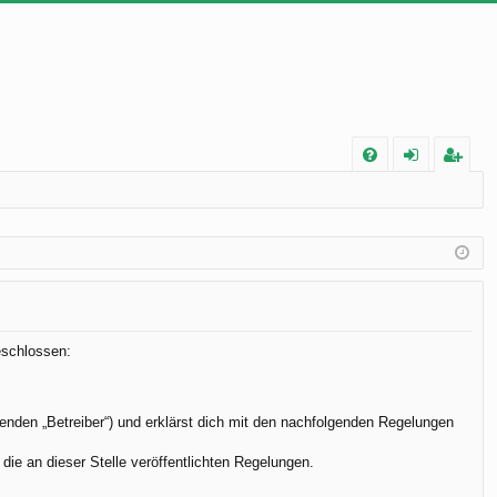
FA
n
eg
Q
m
ist
el
rie
de
re
n
n
eschlossen:
enden „Betreiber“) und erklärst dich mit den nachfolgenden Regelungen
die an dieser Stelle veröffentlichten Regelungen.
.