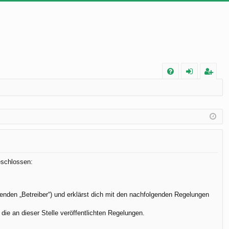
FA
n
eg
Q
m
ist
el
rie
de
re
n
n
eschlossen:
enden „Betreiber“) und erklärst dich mit den nachfolgenden Regelungen
die an dieser Stelle veröffentlichten Regelungen.
.