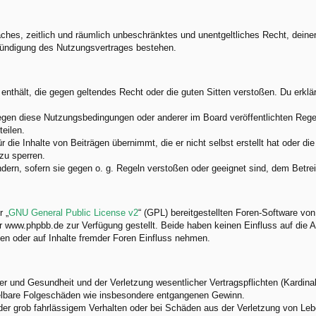
nfaches, zeitlich und räumlich unbeschränktes und unentgeltliches Recht, dei
Kündigung des Nutzungsvertrages bestehen.
e enthält, die gegen geltendes Recht oder die guten Sitten verstoßen. Du erkl
egen diese Nutzungsbedingungen oder anderer im Board veröffentlichten Rege
eilen.
 die Inhalte von Beiträgen übernimmt, die er nicht selbst erstellt hat oder d
zu sperren.
ndern, sofern sie gegen o. g. Regeln verstoßen oder geeignet sind, dem Betr
 „
GNU General Public License v2
“ (GPL) bereitgestellten Foren-Software v
www.phpbb.de zur Verfügung gestellt. Beide haben keinen Einfluss auf die A
en oder auf Inhalte fremder Foren Einfluss nehmen.
 und Gesundheit und der Verletzung wesentlicher Vertragspflichten (Kardinalp
ittelbare Folgeschäden wie insbesondere entgangenen Gewinn.
der grob fahrlässigem Verhalten oder bei Schäden aus der Verletzung von Leb