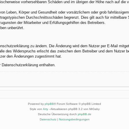
 typischerweise vorhersehbaren Schäden und im übrigen der Höhe nach auf die 
von Leben, Körper und Gesundheit oder vorsätzlichem oder grob fahrlässigem 
tragstypischen Durchschnittsschäden begrenzt. Dies gilt auch für mittelbar
gunsten der Mitarbeiter und Erfüllungsgehilfen des Betreibers.
ben unberührt.
enschutzerklärung zu ändern. Die Änderung wird dem Nutzer per E-Mail mitgete
alle des Widerspruchs erlischt das zwischen dem Betreiber und dem Nutzer be
utzer den Änderungen zugestimmt hat.
r Datenschutzerklärung enthalten.
Powered by
phpBB
® Forum Software © phpBB Limited
Style von
Arty
- Aktualisieren phpBB 3.2 von MrGaby
Deutsche Übersetzung durch
phpBB.de
Datenschutz
|
Nutzungsbedingungen