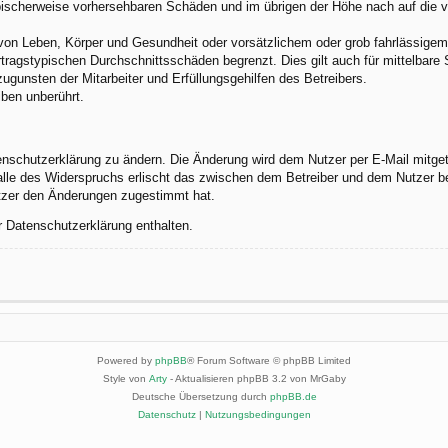
 typischerweise vorhersehbaren Schäden und im übrigen der Höhe nach auf die 
von Leben, Körper und Gesundheit oder vorsätzlichem oder grob fahrlässigem 
tragstypischen Durchschnittsschäden begrenzt. Dies gilt auch für mittelbar
gunsten der Mitarbeiter und Erfüllungsgehilfen des Betreibers.
ben unberührt.
enschutzerklärung zu ändern. Die Änderung wird dem Nutzer per E-Mail mitgete
alle des Widerspruchs erlischt das zwischen dem Betreiber und dem Nutzer be
utzer den Änderungen zugestimmt hat.
r Datenschutzerklärung enthalten.
Powered by
phpBB
® Forum Software © phpBB Limited
Style von
Arty
- Aktualisieren phpBB 3.2 von MrGaby
Deutsche Übersetzung durch
phpBB.de
Datenschutz
|
Nutzungsbedingungen