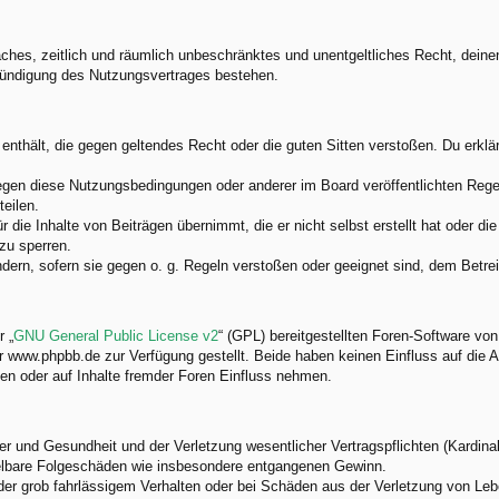
nfaches, zeitlich und räumlich unbeschränktes und unentgeltliches Recht, dei
Kündigung des Nutzungsvertrages bestehen.
e enthält, die gegen geltendes Recht oder die guten Sitten verstoßen. Du erkl
egen diese Nutzungsbedingungen oder anderer im Board veröffentlichten Rege
eilen.
 die Inhalte von Beiträgen übernimmt, die er nicht selbst erstellt hat oder d
zu sperren.
ndern, sofern sie gegen o. g. Regeln verstoßen oder geeignet sind, dem Betr
 „
GNU General Public License v2
“ (GPL) bereitgestellten Foren-Software v
www.phpbb.de zur Verfügung gestellt. Beide haben keinen Einfluss auf die A
en oder auf Inhalte fremder Foren Einfluss nehmen.
 und Gesundheit und der Verletzung wesentlicher Vertragspflichten (Kardinalp
ittelbare Folgeschäden wie insbesondere entgangenen Gewinn.
der grob fahrlässigem Verhalten oder bei Schäden aus der Verletzung von Leb