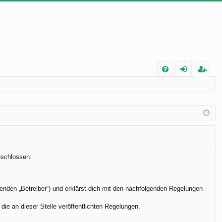
FA
n
eg
Q
m
ist
el
rie
de
re
n
n
eschlossen:
enden „Betreiber“) und erklärst dich mit den nachfolgenden Regelungen
die an dieser Stelle veröffentlichten Regelungen.
.