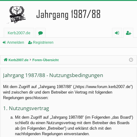
Kerb2007.de
or
n
eg
Anmelden
Registrieren
en
m
ist
Kerb2007.de
Foren-Übersicht
el
rie
de
re
Jahrgang 1987/88 - Nutzungsbedingungen
n
n
Mit dem Zugriff auf „Jahrgang 1987/88“ („https://www.forum.kerb2007.de“)
wird zwischen dir und dem Betreiber ein Vertrag mit folgenden
Regelungen geschlossen:
1. Nutzungsvertrag
Mit dem Zugriff auf „Jahrgang 1987/88“ (im Folgenden „das Board“)
schließt du einen Nutzungsvertrag mit dem Betreiber des Boards
ab (im Folgenden „Betreiber“) und erklärst dich mit den
nachfolgenden Regelungen einverstanden.