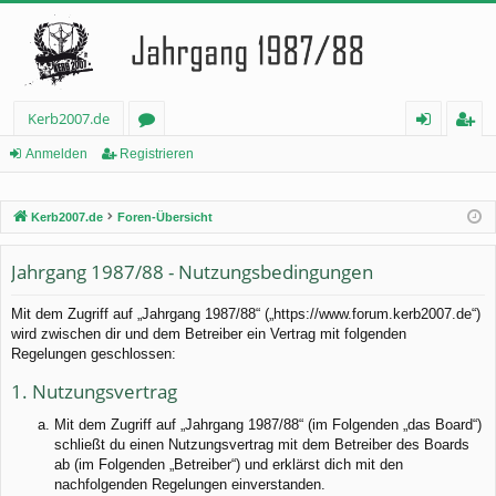
Kerb2007.de
or
n
eg
Anmelden
Registrieren
en
m
ist
Kerb2007.de
Foren-Übersicht
el
rie
de
re
Jahrgang 1987/88 - Nutzungsbedingungen
n
n
Mit dem Zugriff auf „Jahrgang 1987/88“ („https://www.forum.kerb2007.de“)
wird zwischen dir und dem Betreiber ein Vertrag mit folgenden
Regelungen geschlossen:
1. Nutzungsvertrag
Mit dem Zugriff auf „Jahrgang 1987/88“ (im Folgenden „das Board“)
schließt du einen Nutzungsvertrag mit dem Betreiber des Boards
ab (im Folgenden „Betreiber“) und erklärst dich mit den
nachfolgenden Regelungen einverstanden.