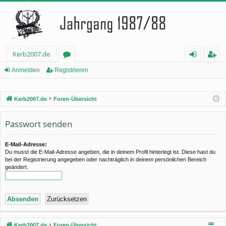
Kerb2007.de
or
n
eg
Anmelden
Registrieren
en
m
ist
Kerb2007.de
Foren-Übersicht
el
rie
de
re
Passwort senden
n
n
E-Mail-Adresse:
Du musst die E-Mail-Adresse angeben, die in deinem Profil hinterlegt ist. Diese hast du
bei der Registrierung angegeben oder nachträglich in deinem persönlichen Bereich
geändert.
Kerb2007.de
Foren-Übersicht