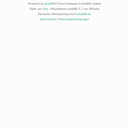
Powered by
phpBB
® Forum Software © phpBB Limited
Style von
Arty
- Aktualisieren phpBB 3.2 von MrGaby
Deutsche Übersetzung durch
phpBB.de
Datenschutz
|
Nutzungsbedingungen