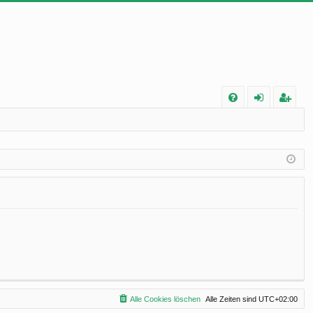
FA
n
eg
Q
m
ist
el
rie
de
re
n
n
Alle Cookies löschen
Alle Zeiten sind
UTC+02:00