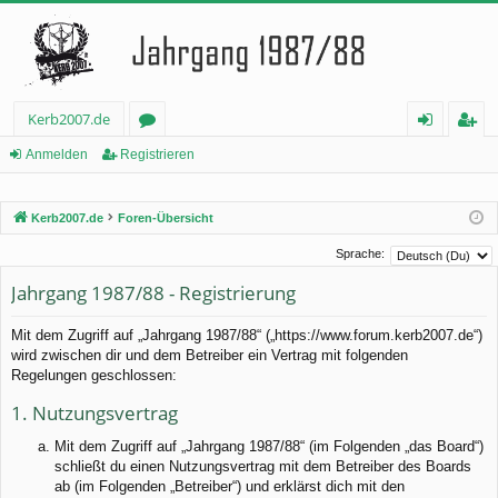
Kerb2007.de
or
n
eg
Anmelden
Registrieren
en
m
ist
Kerb2007.de
Foren-Übersicht
el
rie
de
re
Sprache:
Jahrgang 1987/88 - Registrierung
n
n
Mit dem Zugriff auf „Jahrgang 1987/88“ („https://www.forum.kerb2007.de“)
wird zwischen dir und dem Betreiber ein Vertrag mit folgenden
Regelungen geschlossen:
1. Nutzungsvertrag
Mit dem Zugriff auf „Jahrgang 1987/88“ (im Folgenden „das Board“)
schließt du einen Nutzungsvertrag mit dem Betreiber des Boards
ab (im Folgenden „Betreiber“) und erklärst dich mit den