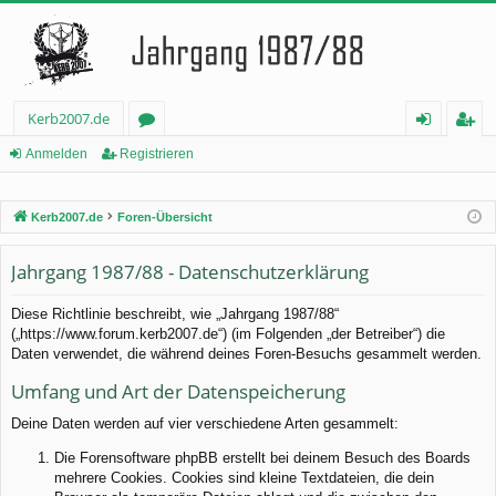
Kerb2007.de
or
n
eg
Anmelden
Registrieren
en
m
ist
Kerb2007.de
Foren-Übersicht
el
rie
de
re
Jahrgang 1987/88 - Datenschutzerklärung
n
n
Diese Richtlinie beschreibt, wie „Jahrgang 1987/88“
(„https://www.forum.kerb2007.de“) (im Folgenden „der Betreiber“) die
Daten verwendet, die während deines Foren-Besuchs gesammelt werden.
Umfang und Art der Datenspeicherung
Deine Daten werden auf vier verschiedene Arten gesammelt:
Die Forensoftware phpBB erstellt bei deinem Besuch des Boards
mehrere Cookies. Cookies sind kleine Textdateien, die dein