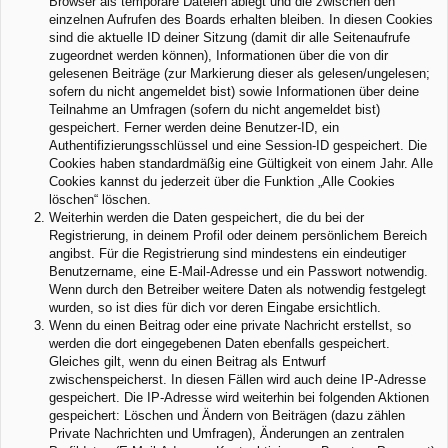
Browser als temporäre Dateien ablegt und die zwischen den
einzelnen Aufrufen des Boards erhalten bleiben. In diesen Cookies
sind die aktuelle ID deiner Sitzung (damit dir alle Seitenaufrufe
zugeordnet werden können), Informationen über die von dir
gelesenen Beiträge (zur Markierung dieser als gelesen/ungelesen;
sofern du nicht angemeldet bist) sowie Informationen über deine
Teilnahme an Umfragen (sofern du nicht angemeldet bist)
gespeichert. Ferner werden deine Benutzer-ID, ein
Authentifizierungsschlüssel und eine Session-ID gespeichert. Die
Cookies haben standardmäßig eine Gültigkeit von einem Jahr. Alle
Cookies kannst du jederzeit über die Funktion „Alle Cookies
löschen“ löschen.
Weiterhin werden die Daten gespeichert, die du bei der
Registrierung, in deinem Profil oder deinem persönlichem Bereich
angibst. Für die Registrierung sind mindestens ein eindeutiger
Benutzername, eine E-Mail-Adresse und ein Passwort notwendig.
Wenn durch den Betreiber weitere Daten als notwendig festgelegt
wurden, so ist dies für dich vor deren Eingabe ersichtlich.
Wenn du einen Beitrag oder eine private Nachricht erstellst, so
werden die dort eingegebenen Daten ebenfalls gespeichert.
Gleiches gilt, wenn du einen Beitrag als Entwurf
zwischenspeicherst. In diesen Fällen wird auch deine IP-Adresse
gespeichert. Die IP-Adresse wird weiterhin bei folgenden Aktionen
gespeichert: Löschen und Ändern von Beiträgen (dazu zählen
Private Nachrichten und Umfragen), Änderungen an zentralen