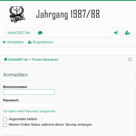
Kerb2007.de
or
n
eg
Anmelden
Registrieren
en
m
ist
Kerb2007.de
Foren-Übersicht
el
rie
de
re
Anmelden
n
n
Benutzername:
Passwort:
Ich habe mein Passwort vergessen
Angemeldet bleiben
Meinen Online-Status während dieser Sitzung verbergen