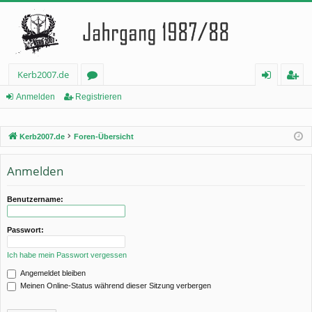
Kerb2007.de
or
n
eg
Anmelden
Registrieren
en
m
ist
Kerb2007.de
Foren-Übersicht
el
rie
de
re
Anmelden
n
n
Benutzername:
Passwort:
Ich habe mein Passwort vergessen
Angemeldet bleiben
Meinen Online-Status während dieser Sitzung verbergen