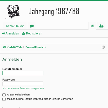
Kerb2007.de
or
n
eg
Anmelden
Registrieren
en
m
ist
Kerb2007.de
Foren-Übersicht
el
rie
de
re
Anmelden
n
n
Benutzername:
Passwort:
Ich habe mein Passwort vergessen
Angemeldet bleiben
Meinen Online-Status während dieser Sitzung verbergen