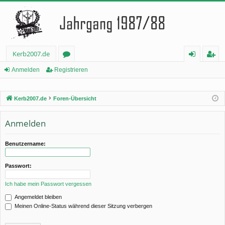
Kerb2007.de
or
n
eg
Anmelden
Registrieren
en
m
ist
Kerb2007.de
Foren-Übersicht
el
rie
de
re
Anmelden
n
n
Benutzername:
Passwort:
Ich habe mein Passwort vergessen
Angemeldet bleiben
Meinen Online-Status während dieser Sitzung verbergen