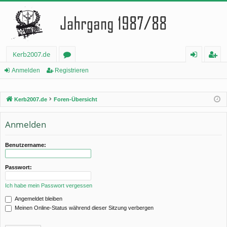
Kerb2007.de
or
n
eg
Anmelden
Registrieren
en
m
ist
Kerb2007.de
Foren-Übersicht
el
rie
de
re
Anmelden
n
n
Benutzername:
Passwort:
Ich habe mein Passwort vergessen
Angemeldet bleiben
Meinen Online-Status während dieser Sitzung verbergen