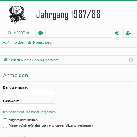
Kerb2007.de
or
n
eg
Anmelden
Registrieren
en
m
ist
Kerb2007.de
Foren-Übersicht
el
rie
de
re
Anmelden
n
n
Benutzername:
Passwort:
Ich habe mein Passwort vergessen
Angemeldet bleiben
Meinen Online-Status während dieser Sitzung verbergen