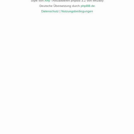
Style von
Arty
- Aktualisieren phpBB 3.2 von MrGaby
Deutsche Übersetzung durch
phpBB.de
Datenschutz
|
Nutzungsbedingungen