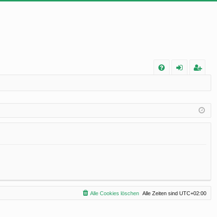
FA
n
eg
Q
m
ist
el
rie
de
re
n
n
Alle Cookies löschen
Alle Zeiten sind
UTC+02:00