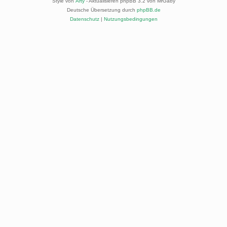
Style von
Arty
- Aktualisieren phpBB 3.2 von MrGaby
Deutsche Übersetzung durch
phpBB.de
Datenschutz
|
Nutzungsbedingungen