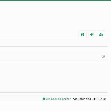
FA
n
eg
Q
m
ist
el
rie
de
re
n
n
Alle Cookies löschen
Alle Zeiten sind
UTC+02:00