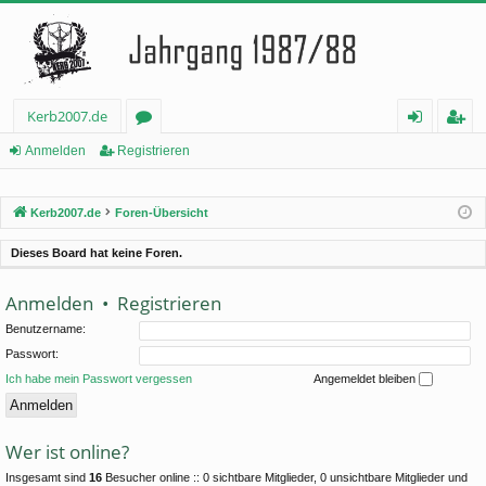
Kerb2007.de
or
n
eg
Anmelden
Registrieren
en
m
ist
Kerb2007.de
Foren-Übersicht
el
rie
de
re
Dieses Board hat keine Foren.
n
n
Anmelden
•
Registrieren
Benutzername:
Passwort:
Ich habe mein Passwort vergessen
Angemeldet bleiben
Wer ist online?
Insgesamt sind
16
Besucher online :: 0 sichtbare Mitglieder, 0 unsichtbare Mitglieder und