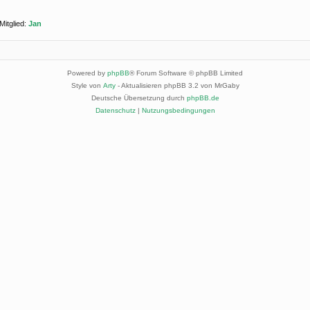
Mitglied:
Jan
Powered by
phpBB
® Forum Software © phpBB Limited
Style von
Arty
- Aktualisieren phpBB 3.2 von MrGaby
Deutsche Übersetzung durch
phpBB.de
Datenschutz
|
Nutzungsbedingungen