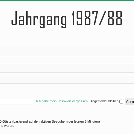
Ich habe mein Passwort vergessen
|
Angemeldet bleiben
 10 Gäste (basierend auf den aktiven Besuchern der letzten 5 Minuten)
ine waren.