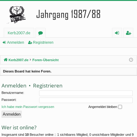
Kerb2007.de
or
n
eg
Anmelden
Registrieren
en
m
ist
Kerb2007.de
Foren-Übersicht
el
rie
de
re
Dieses Board hat keine Foren.
n
n
Anmelden
•
Registrieren
Benutzername:
Passwort:
Ich habe mein Passwort vergessen
Angemeldet bleiben
Wer ist online?
Insgesamt sind
10
Besucher online :: 1 sichtbares Mitglied, 0 unsichtbare Mitglieder und 9