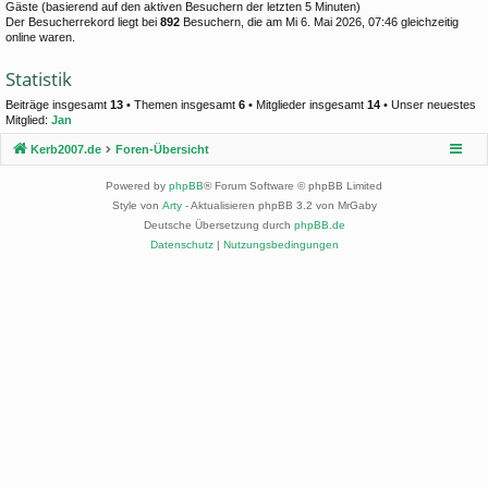
Gäste (basierend auf den aktiven Besuchern der letzten 5 Minuten)
Der Besucherrekord liegt bei
892
Besuchern, die am Mi 6. Mai 2026, 07:46 gleichzeitig
online waren.
Statistik
Beiträge insgesamt
13
• Themen insgesamt
6
• Mitglieder insgesamt
14
• Unser neuestes
Mitglied:
Jan
Kerb2007.de
Foren-Übersicht
Powered by
phpBB
® Forum Software © phpBB Limited
Style von
Arty
- Aktualisieren phpBB 3.2 von MrGaby
Deutsche Übersetzung durch
phpBB.de
Datenschutz
|
Nutzungsbedingungen